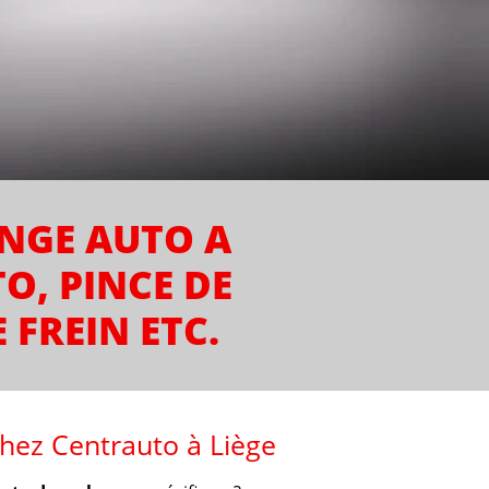
ANGE AUTO A
TO, PINCE DE
 FREIN ETC.
hez Centrauto à Liège