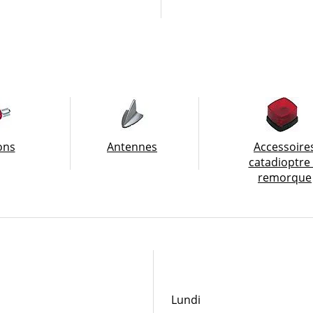
ons
Antennes
Accessoire
catadioptre
remorque
Heures d'ouvertur
Lundi