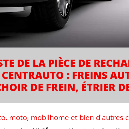
ISTE DE LA PIÈCE DE RECH
T CENTRAUTO : FREINS AU
HOIR DE FREIN, ÉTRIER DE
to, moto, mobilhome et bien d'autres c