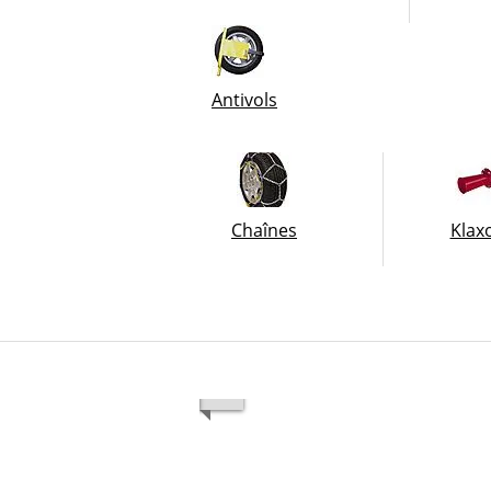
Antivols
Chaînes
Klax