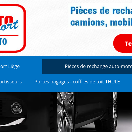
Te
ort Liège
Pièces de rechange auto-mo
mortisseurs
Portes bagages - coffres de toit THULE