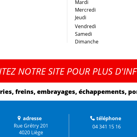
Mardi
Mercredi
Jeudi
Vendredi
Samedi
Dimanche
1/2
SITEZ NOTRE SITE POUR PLUS D'IN
eries, freins, embrayages, échappements, por
adresse
téléphone
Rue Grétry 201
04 341 15 16
4020 Liège