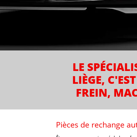
LE SPÉCIAL
LIÈGE, C'ES
FREIN, MAC
Pièces de rechange au